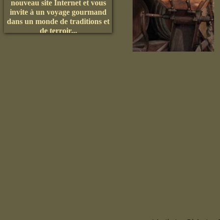
invite à un voyage gourmand
dans un monde de traditions et
de terroir...
Le Père Michel
A consommer avec modération